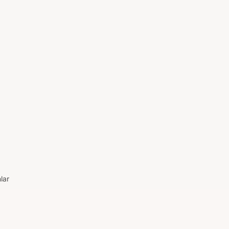
lar
anı