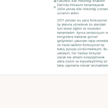
Fakültesi Aile Hekimliği Anabilim
Di
Dalı’nda ihtisasımı tamamlayarak
N
2004 yılında Aile Hekimliği Uzman
unvanını aldım.
2017 yılından bu yana fonksiyonel
tıp alanına yönelerek bu alandaki
tüm temel eğitim ve modülleri
tamamladım. Ayrıca sempozyum v
kongrelere katılarak güncel
gelişmeleri yakından takip etmekt
ve hasta takibimi fonksiyonel tıp
bakış açısıyla sürdürmekteyim. Bu
yaklaşım, her hastayı bireysel
olarak ele almamı kolaylaştırarak
daha özenli ve kişiselleştirilmiş bir
takip yapmama olanak tanımaktadır