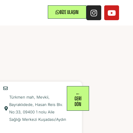
T
BIZE ULAŞIN
←
Türkmen mah, Mevkii,
GERI
DÖN
Bayraklıdede, Hasan Reis Blv.
No:33, 09400 1 nolu Aile
Sağlığı Merkezi Kuşadası/Aydın