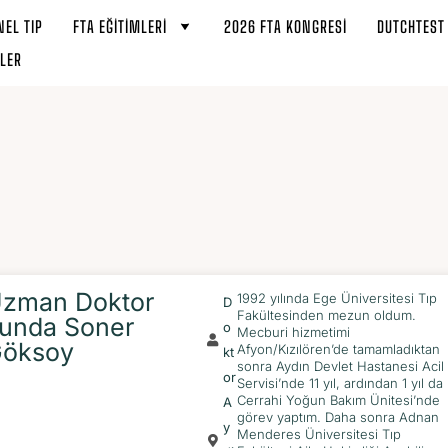
EL TIP
FTA EĞITIMLERI
2026 FTA KONGRESI
DUTCHTES
LER
zman Doktor
1992 yılında Ege Üniversitesi Tıp
D
Fakültesinden mezun oldum.
unda Soner
O
Mecburi hizmetimi
öksoy
Afyon/Kızılören’de tamamladıktan
Kt
sonra Aydın Devlet Hastanesi Acil
Or
Servisi’nde 11 yıl, ardından 1 yıl da
Cerrahi Yoğun Bakım Ünitesi’nde
A
görev yaptım. Daha sonra Adnan
Y
Menderes Üniversitesi Tıp