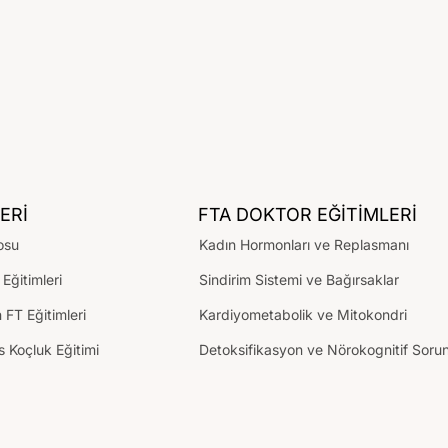
ERİ
FTA DOKTOR EĞİTİMLERİ
osu
Kadın Hormonları ve Replasmanı
 Eğitimleri
Sindirim Sistemi ve Bağırsaklar
n FT Eğitimleri
Kardiyometabolik ve Mitokondri
 Koçluk Eğitimi
Detoksifikasyon ve Nörokognitif Sorun
HPA Aksı-Tiroid-Testosteron Replasm