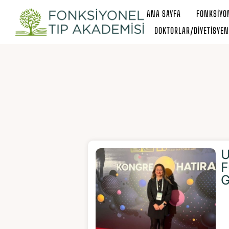
ANA SAYFA
FONKSIYON
DOKTORLAR/DIYETISYEN
U
F
G