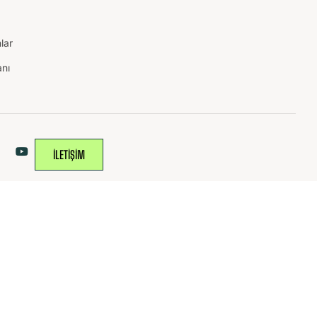
lar
anı
İLETİŞİM