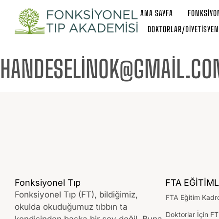
ANA SAYFA
FONKSIYON
DOKTORLAR/DIYETISYEN
HANDESELINOK@GMAIL.CO
Fonksiyonel Tıp
FTA EĞİTİML
Fonksiyonel Tıp (FT), bildiğimiz,
FTA Eğitim Kadr
okulda okuduğumuz tıbbın ta
Doktorlar İçin FT