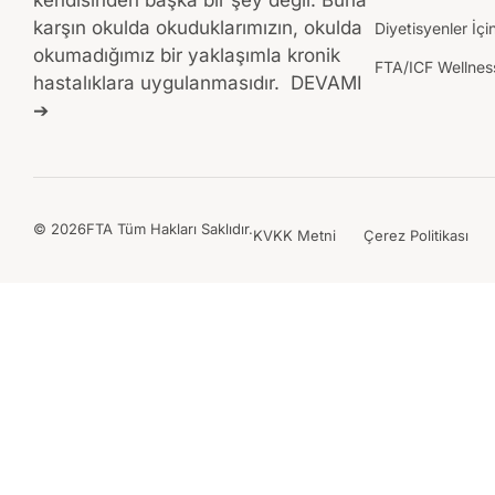
kendisinden başka bir şey değil. Buna
karşın okulda okuduklarımızın, okulda
Diyetisyenler İçi
okumadığımız bir yaklaşımla kronik
FTA/ICF Wellness
hastalıklara uygulanmasıdır.
DEVAMI
➔
© 2026FTA Tüm Hakları Saklıdır.
KVKK Metni
Çerez Politikası