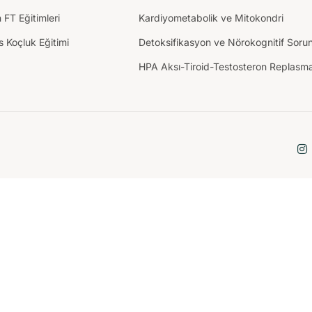
n FT Eğitimleri
Kardiyometabolik ve Mitokondri
 Koçluk Eğitimi
Detoksifikasyon ve Nörokognitif Sorun
HPA Aksı-Tiroid-Testosteron Replasm